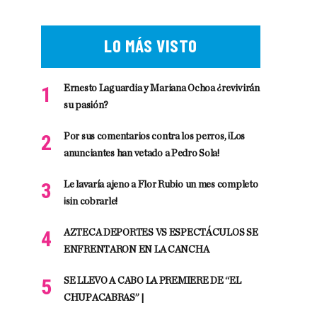
LO MÁS VISTO
Ernesto Laguardia y Mariana Ochoa ¿revivirán
su pasión?
Por sus comentarios contra los perros, ¡Los
anunciantes han vetado a Pedro Sola!
Le lavaría ajeno a Flor Rubio un mes completo
¡sin cobrarle!
AZTECA DEPORTES VS ESPECTÁCULOS SE
ENFRENTARON EN LA CANCHA
SE LLEVO A CABO LA PREMIERE DE “EL
CHUPACABRAS” |