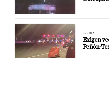
EDOMEX
Exigen vec
Peñón-Te