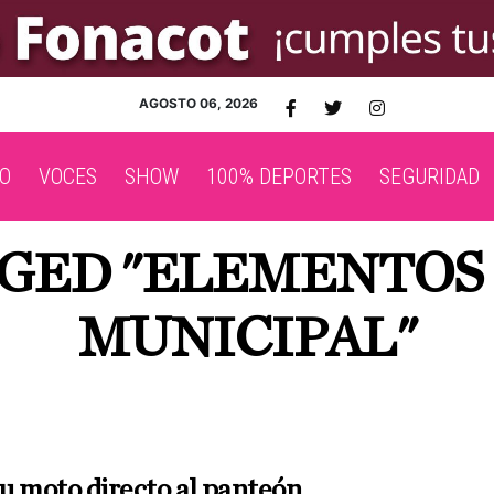
AGOSTO 06, 2026
O
VOCES
SHOW
100% DEPORTES
SEGURIDAD
GGED "ELEMENTOS
MUNICIPAL"
u moto directo al panteón