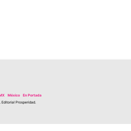
MX
México
En Portada
Editorial Prosperidad.