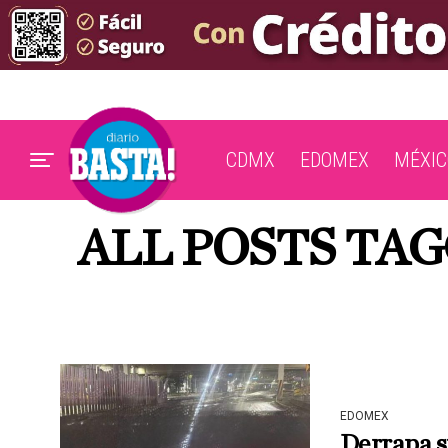
CDMX
EDOMEX
MÉXIC
ALL POSTS TA
EDOMEX
Derrapa s