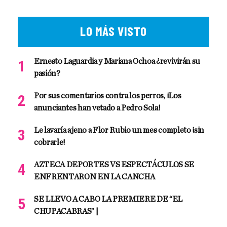
LO MÁS VISTO
Ernesto Laguardia y Mariana Ochoa ¿revivirán su
pasión?
Por sus comentarios contra los perros, ¡Los
anunciantes han vetado a Pedro Sola!
Le lavaría ajeno a Flor Rubio un mes completo ¡sin
cobrarle!
AZTECA DEPORTES VS ESPECTÁCULOS SE
ENFRENTARON EN LA CANCHA
SE LLEVO A CABO LA PREMIERE DE “EL
CHUPACABRAS” |