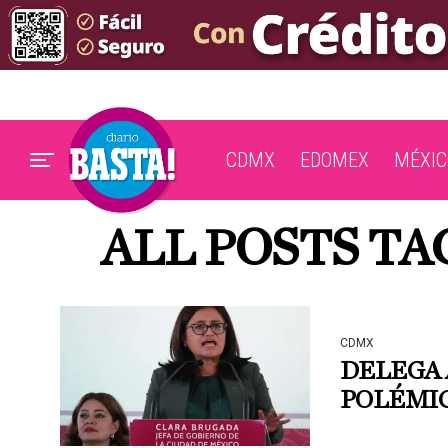
CDMX
EDOMEX
MÉXIC
ALL POSTS TAG
CDMX
DELEGA 
POLÉMI