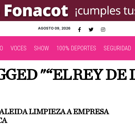
AGOSTO 09, 2026
O
VOCES
SHOW
100% DEPORTES
SEGURIDAD
GED "“EL REY DE 
ALEIDA LIMPIEZA A EMPRESA
CA