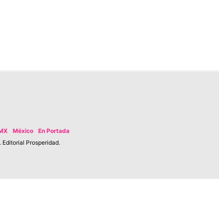
MX
México
En Portada
Editorial Prosperidad.