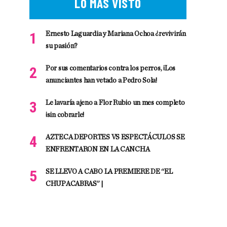
LO MÁS VISTO
Ernesto Laguardia y Mariana Ochoa ¿revivirán
su pasión?
Por sus comentarios contra los perros, ¡Los
anunciantes han vetado a Pedro Sola!
Le lavaría ajeno a Flor Rubio un mes completo
¡sin cobrarle!
AZTECA DEPORTES VS ESPECTÁCULOS SE
ENFRENTARON EN LA CANCHA
SE LLEVO A CABO LA PREMIERE DE “EL
CHUPACABRAS” |