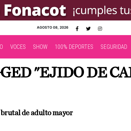
AGOSTO 08, 2026
O
VOCES
SHOW
100% DEPORTES
SEGURIDAD
GGED "EJIDO DE C
 brutal de adulto mayor