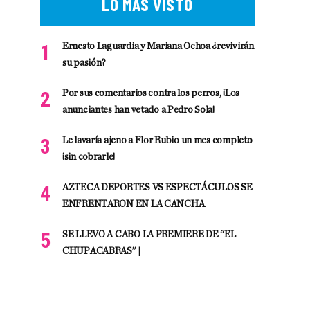
LO MÁS VISTO
Ernesto Laguardia y Mariana Ochoa ¿revivirán
su pasión?
Por sus comentarios contra los perros, ¡Los
anunciantes han vetado a Pedro Sola!
Le lavaría ajeno a Flor Rubio un mes completo
¡sin cobrarle!
AZTECA DEPORTES VS ESPECTÁCULOS SE
ENFRENTARON EN LA CANCHA
SE LLEVO A CABO LA PREMIERE DE “EL
CHUPACABRAS” |