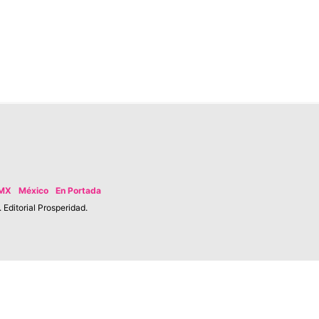
MX
México
En Portada
Editorial Prosperidad.