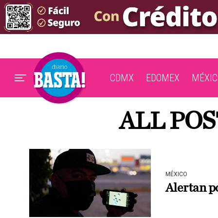
CDMX
EDOMEX
MÉXIC
ALL POS
MÉXICO
Alertan po