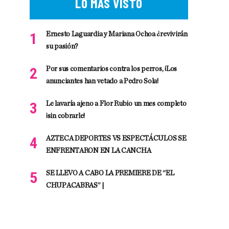
LO MÁS VISTO
Ernesto Laguardia y Mariana Ochoa ¿revivirán
su pasión?
Por sus comentarios contra los perros, ¡Los
anunciantes han vetado a Pedro Sola!
Le lavaría ajeno a Flor Rubio un mes completo
¡sin cobrarle!
AZTECA DEPORTES VS ESPECTÁCULOS SE
ENFRENTARON EN LA CANCHA
SE LLEVO A CABO LA PREMIERE DE “EL
CHUPACABRAS” |