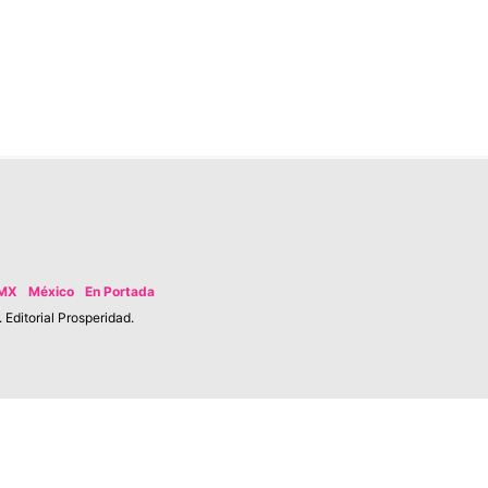
MX
México
En Portada
Editorial Prosperidad.