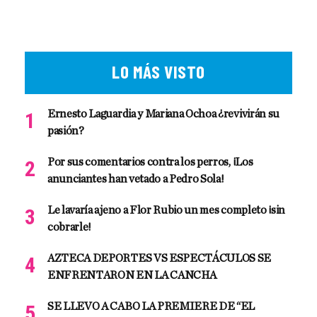
LO MÁS VISTO
Ernesto Laguardia y Mariana Ochoa ¿revivirán su
pasión?
Por sus comentarios contra los perros, ¡Los
anunciantes han vetado a Pedro Sola!
Le lavaría ajeno a Flor Rubio un mes completo ¡sin
cobrarle!
AZTECA DEPORTES VS ESPECTÁCULOS SE
ENFRENTARON EN LA CANCHA
SE LLEVO A CABO LA PREMIERE DE “EL