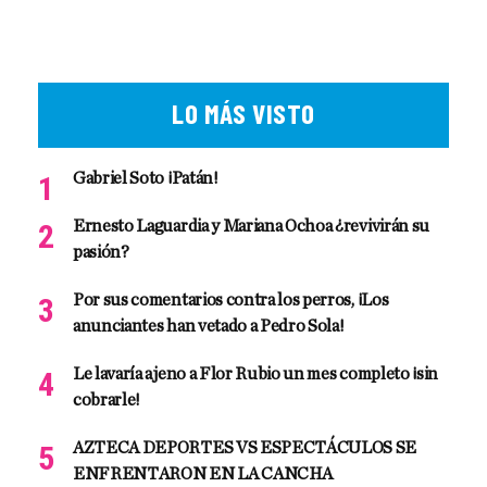
LO MÁS VISTO
Gabriel Soto ¡Patán!
Ernesto Laguardia y Mariana Ochoa ¿revivirán su
pasión?
Por sus comentarios contra los perros, ¡Los
anunciantes han vetado a Pedro Sola!
Le lavaría ajeno a Flor Rubio un mes completo ¡sin
cobrarle!
AZTECA DEPORTES VS ESPECTÁCULOS SE
ENFRENTARON EN LA CANCHA