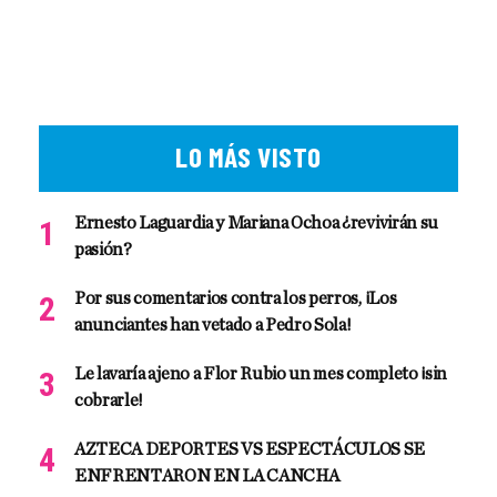
LO MÁS VISTO
Ernesto Laguardia y Mariana Ochoa ¿revivirán su
pasión?
Por sus comentarios contra los perros, ¡Los
anunciantes han vetado a Pedro Sola!
Le lavaría ajeno a Flor Rubio un mes completo ¡sin
cobrarle!
AZTECA DEPORTES VS ESPECTÁCULOS SE
ENFRENTARON EN LA CANCHA