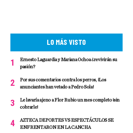
LO MÁS VISTO
Ernesto Laguardia y Mariana Ochoa ¿revivirán su
pasión?
Por sus comentarios contra los perros, ¡Los
anunciantes han vetado a Pedro Sola!
Le lavaría ajeno a Flor Rubio un mes completo ¡sin
cobrarle!
AZTECA DEPORTES VS ESPECTÁCULOS SE
ENFRENTARON EN LA CANCHA