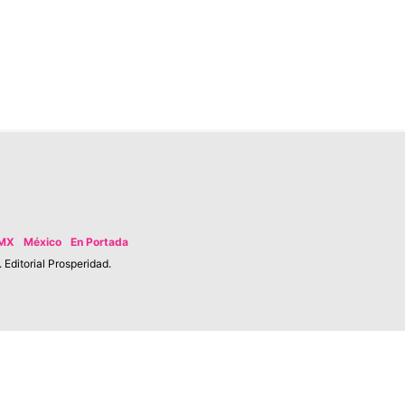
MX
México
En Portada
Editorial Prosperidad.