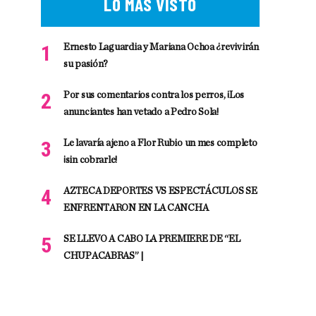
LO MÁS VISTO
Ernesto Laguardia y Mariana Ochoa ¿revivirán
su pasión?
Por sus comentarios contra los perros, ¡Los
anunciantes han vetado a Pedro Sola!
Le lavaría ajeno a Flor Rubio un mes completo
¡sin cobrarle!
AZTECA DEPORTES VS ESPECTÁCULOS SE
ENFRENTARON EN LA CANCHA
SE LLEVO A CABO LA PREMIERE DE “EL
CHUPACABRAS” |