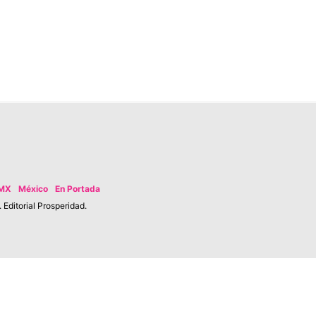
MX
México
En Portada
Editorial Prosperidad.