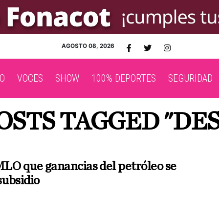
AGOSTO 08, 2026
O
VOCES
SHOW
100% DEPORTES
SEGURIDAD
OSTS TAGGED "DE
LO que ganancias del petróleo se
subsidio