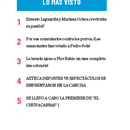
LO MÁS VISTO
Ernesto Laguardia y Mariana Ochoa ¿revivirán
su pasión?
Por sus comentarios contra los perros, ¡Los
anunciantes han vetado a Pedro Sola!
Le lavaría ajeno a Flor Rubio un mes completo
¡sin cobrarle!
AZTECA DEPORTES VS ESPECTÁCULOS SE
ENFRENTARON EN LA CANCHA
SE LLEVO A CABO LA PREMIERE DE “EL
CHUPACABRAS” |