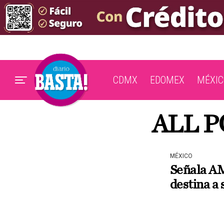
CDMX
EDOMEX
MÉXIC
ALL P
MÉXICO
Señala AM
destina a 