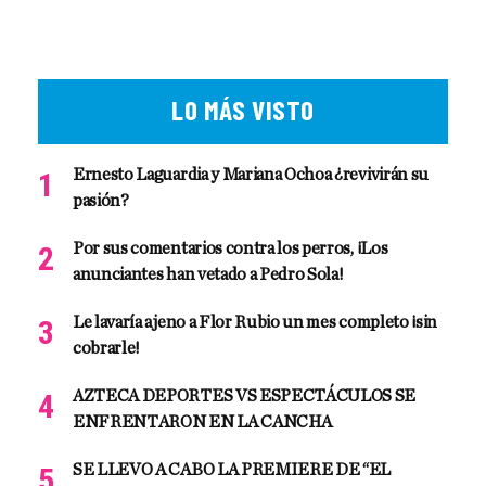
LO MÁS VISTO
Ernesto Laguardia y Mariana Ochoa ¿revivirán su
pasión?
Por sus comentarios contra los perros, ¡Los
anunciantes han vetado a Pedro Sola!
Le lavaría ajeno a Flor Rubio un mes completo ¡sin
cobrarle!
AZTECA DEPORTES VS ESPECTÁCULOS SE
ENFRENTARON EN LA CANCHA
SE LLEVO A CABO LA PREMIERE DE “EL