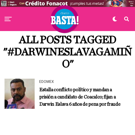
ALL POSTS TAGGED
"#DARWINESLAVAGAMIÑ
O"
EDOMEX
Estalla conflicto político y mandan a
prisión a candidato de Coacalco; fijan a
Darwin Eslava 6 años de pena por fraude