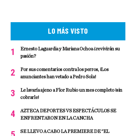
LO MÁS VISTO
Ernesto Laguardia y Mariana Ochoa ¿revivirán su
pasión?
Por sus comentarios contra los perros, ¡Los
anunciantes han vetado a Pedro Sola!
Le lavaría ajeno a Flor Rubio un mes completo ¡sin
cobrarle!
AZTECA DEPORTES VS ESPECTÁCULOS SE
ENFRENTARON EN LA CANCHA
SE LLEVO A CABO LA PREMIERE DE “EL