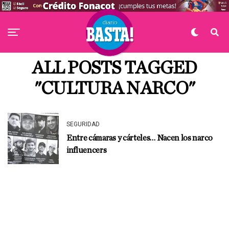
ALL POSTS TAGGED
"CULTURA NARCO"
SEGURIDAD
Entre cámaras y cárteles… Nacen los narco
influencers