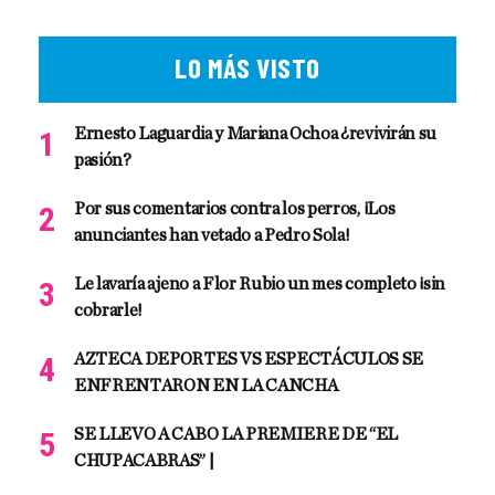
LO MÁS VISTO
Ernesto Laguardia y Mariana Ochoa ¿revivirán su
pasión?
Por sus comentarios contra los perros, ¡Los
anunciantes han vetado a Pedro Sola!
Le lavaría ajeno a Flor Rubio un mes completo ¡sin
cobrarle!
AZTECA DEPORTES VS ESPECTÁCULOS SE
ENFRENTARON EN LA CANCHA
SE LLEVO A CABO LA PREMIERE DE “EL
CHUPACABRAS” |