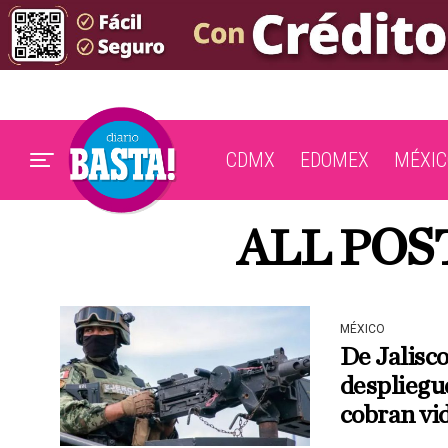
CDMX
EDOMEX
MÉXIC
ALL POS
MÉXICO
De Jalisco
despliegue
cobran vi