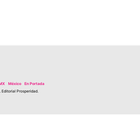
MX
México
En Portada
Editorial Prosperidad.