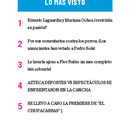
LO MÁS VISTO
Ernesto Laguardia y Mariana Ochoa ¿revivirán
su pasión?
Por sus comentarios contra los perros, ¡Los
anunciantes han vetado a Pedro Sola!
Le lavaría ajeno a Flor Rubio un mes completo
¡sin cobrarle!
AZTECA DEPORTES VS ESPECTÁCULOS SE
ENFRENTARON EN LA CANCHA
SE LLEVO A CABO LA PREMIERE DE “EL
CHUPACABRAS” |