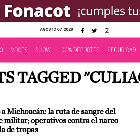
AGOSTO 07, 2026
O
VOCES
SHOW
100% DEPORTES
SEGURIDAD
TS TAGGED "CULI
 a Michoacán: la ruta de sangre del
 militar; operativos contra el narco
da de tropas