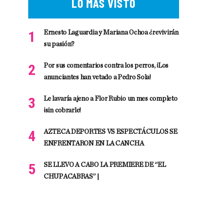
LO MÁS VISTO
Ernesto Laguardia y Mariana Ochoa ¿revivirán
su pasión?
Por sus comentarios contra los perros, ¡Los
anunciantes han vetado a Pedro Sola!
Le lavaría ajeno a Flor Rubio un mes completo
¡sin cobrarle!
AZTECA DEPORTES VS ESPECTÁCULOS SE
ENFRENTARON EN LA CANCHA
SE LLEVO A CABO LA PREMIERE DE “EL
CHUPACABRAS” |