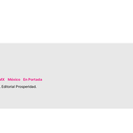
MX
México
En Portada
Editorial Prosperidad.