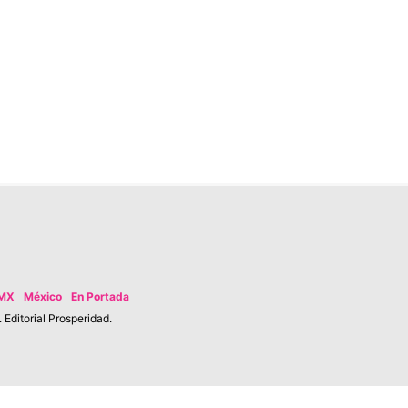
MX
México
En Portada
Editorial Prosperidad.