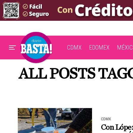
CDMX
EDOMEX
MÉXIC
ALL POSTS TA
CDMX
Con López 