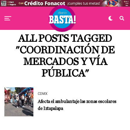
ALL POSTS TAGGED
"COORDINACIÓN DE
MERCADOS Y VÍA
PÚBLICA"
CDMX
Afecta el ambulantaje las zonas escolares
de Iztapalapa