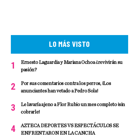
LO MÁS VISTO
Ernesto Laguardia y Mariana Ochoa ¿revivirán su
pasión?
Por sus comentarios contra los perros, ¡Los
anunciantes han vetado a Pedro Sola!
Le lavaría ajeno a Flor Rubio un mes completo ¡sin
cobrarle!
AZTECA DEPORTES VS ESPECTÁCULOS SE
ENFRENTARON EN LA CANCHA