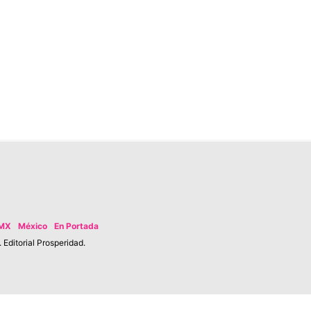
MX
México
En Portada
Editorial Prosperidad.