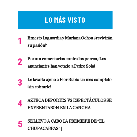
LO MÁS VISTO
Ernesto Laguardia y Mariana Ochoa ¿revivirán
su pasión?
Por sus comentarios contra los perros, ¡Los
anunciantes han vetado a Pedro Sola!
Le lavaría ajeno a Flor Rubio un mes completo
¡sin cobrarle!
AZTECA DEPORTES VS ESPECTÁCULOS SE
ENFRENTARON EN LA CANCHA
SE LLEVO A CABO LA PREMIERE DE “EL
CHUPACABRAS” |