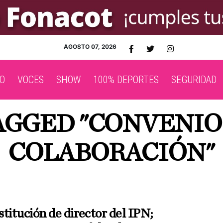
AGOSTO 07, 2026
O
VOCES
SHOW
100% DEPORTES
SEGURIDAD
TAGGED "CONVENIO
COLABORACIÓN"
titución de director del IPN;