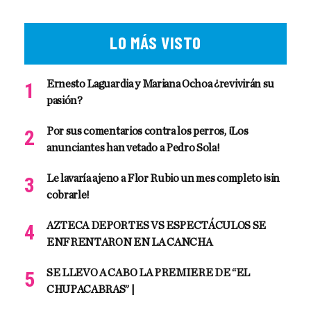
LO MÁS VISTO
Ernesto Laguardia y Mariana Ochoa ¿revivirán su
pasión?
Por sus comentarios contra los perros, ¡Los
anunciantes han vetado a Pedro Sola!
Le lavaría ajeno a Flor Rubio un mes completo ¡sin
cobrarle!
AZTECA DEPORTES VS ESPECTÁCULOS SE
ENFRENTARON EN LA CANCHA
SE LLEVO A CABO LA PREMIERE DE “EL
CHUPACABRAS” |