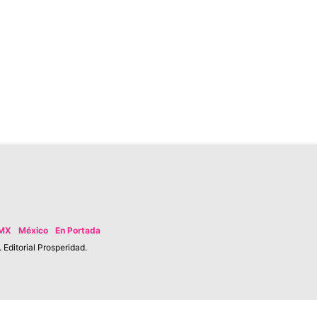
MX
México
En Portada
Editorial Prosperidad.