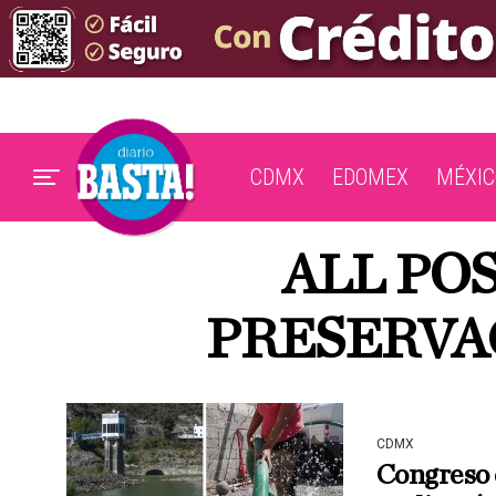
CDMX
EDOMEX
MÉXIC
ALL PO
PRESERVA
CDMX
Congreso 