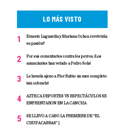
LO MÁS VISTO
Ernesto Laguardia y Mariana Ochoa ¿revivirán
su pasión?
Por sus comentarios contra los perros, ¡Los
anunciantes han vetado a Pedro Sola!
Le lavaría ajeno a Flor Rubio un mes completo
¡sin cobrarle!
AZTECA DEPORTES VS ESPECTÁCULOS SE
ENFRENTARON EN LA CANCHA
SE LLEVO A CABO LA PREMIERE DE “EL
CHUPACABRAS” |