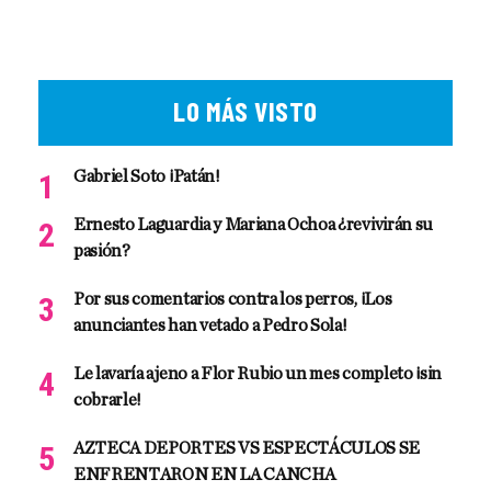
LO MÁS VISTO
Gabriel Soto ¡Patán!
Ernesto Laguardia y Mariana Ochoa ¿revivirán su
pasión?
Por sus comentarios contra los perros, ¡Los
anunciantes han vetado a Pedro Sola!
Le lavaría ajeno a Flor Rubio un mes completo ¡sin
cobrarle!
AZTECA DEPORTES VS ESPECTÁCULOS SE
ENFRENTARON EN LA CANCHA