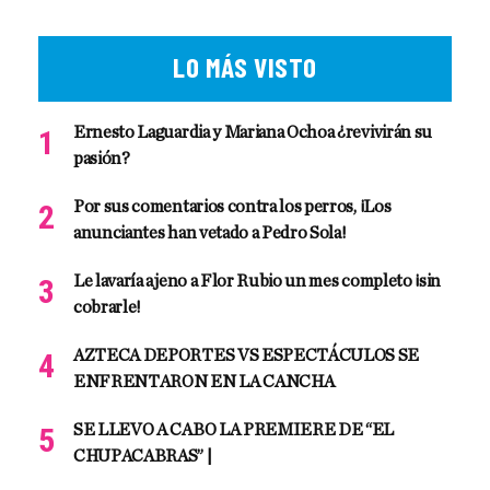
LO MÁS VISTO
Ernesto Laguardia y Mariana Ochoa ¿revivirán su
pasión?
Por sus comentarios contra los perros, ¡Los
anunciantes han vetado a Pedro Sola!
Le lavaría ajeno a Flor Rubio un mes completo ¡sin
cobrarle!
AZTECA DEPORTES VS ESPECTÁCULOS SE
ENFRENTARON EN LA CANCHA
SE LLEVO A CABO LA PREMIERE DE “EL
CHUPACABRAS” |