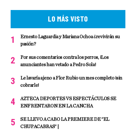
LO MÁS VISTO
Ernesto Laguardia y Mariana Ochoa ¿revivirán su
pasión?
Por sus comentarios contra los perros, ¡Los
anunciantes han vetado a Pedro Sola!
Le lavaría ajeno a Flor Rubio un mes completo ¡sin
cobrarle!
AZTECA DEPORTES VS ESPECTÁCULOS SE
ENFRENTARON EN LA CANCHA
SE LLEVO A CABO LA PREMIERE DE “EL
CHUPACABRAS” |