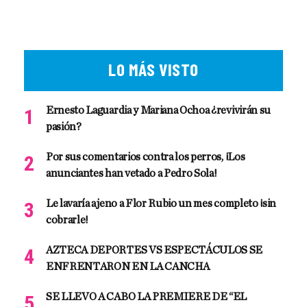
LO MÁS VISTO
Ernesto Laguardia y Mariana Ochoa ¿revivirán su
pasión?
Por sus comentarios contra los perros, ¡Los
anunciantes han vetado a Pedro Sola!
Le lavaría ajeno a Flor Rubio un mes completo ¡sin
cobrarle!
AZTECA DEPORTES VS ESPECTÁCULOS SE
ENFRENTARON EN LA CANCHA
SE LLEVO A CABO LA PREMIERE DE “EL