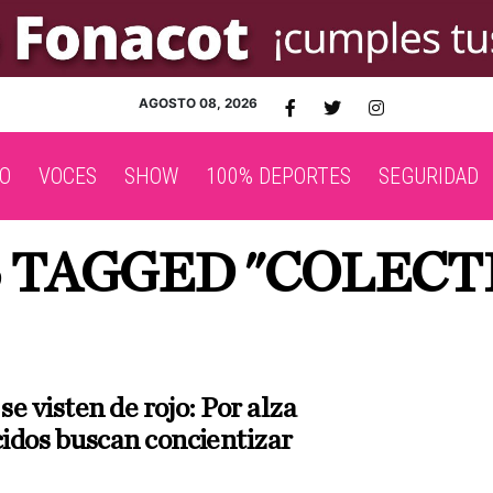
AGOSTO 08, 2026
O
VOCES
SHOW
100% DEPORTES
SEGURIDAD
 TAGGED "COLECT
 se visten de rojo: Por alza
idos buscan concientizar