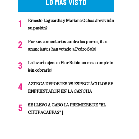
LO MÁS VISTO
Ernesto Laguardia y Mariana Ochoa ¿revivirán
su pasión?
Por sus comentarios contra los perros, ¡Los
anunciantes han vetado a Pedro Sola!
Le lavaría ajeno a Flor Rubio un mes completo
¡sin cobrarle!
AZTECA DEPORTES VS ESPECTÁCULOS SE
ENFRENTARON EN LA CANCHA
SE LLEVO A CABO LA PREMIERE DE “EL
CHUPACABRAS” |