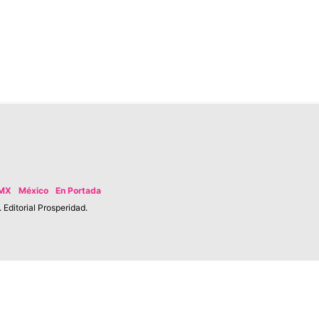
MX
México
En Portada
Editorial Prosperidad.