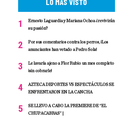
LO MÁS VISTO
Ernesto Laguardia y Mariana Ochoa ¿revivirán
su pasión?
Por sus comentarios contra los perros, ¡Los
anunciantes han vetado a Pedro Sola!
Le lavaría ajeno a Flor Rubio un mes completo
¡sin cobrarle!
AZTECA DEPORTES VS ESPECTÁCULOS SE
ENFRENTARON EN LA CANCHA
SE LLEVO A CABO LA PREMIERE DE “EL
CHUPACABRAS” |