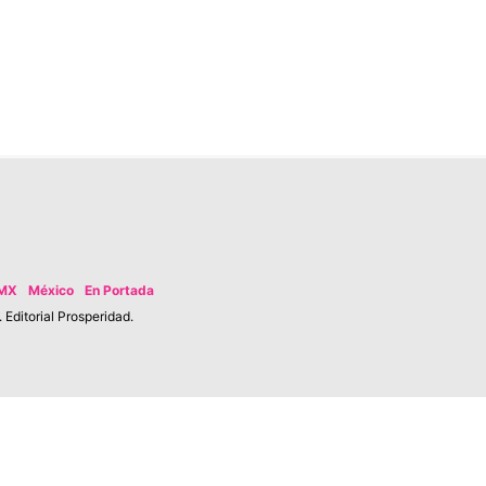
MX
México
En Portada
Editorial Prosperidad.