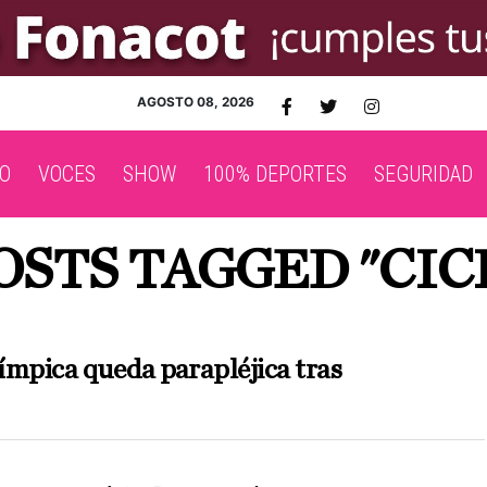
AGOSTO 08, 2026
O
VOCES
SHOW
100% DEPORTES
SEGURIDAD
OSTS TAGGED "CIC
límpica queda parapléjica tras