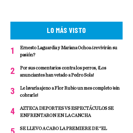
LO MÁS VISTO
Ernesto Laguardia y Mariana Ochoa ¿revivirán su
pasión?
Por sus comentarios contra los perros, ¡Los
anunciantes han vetado a Pedro Sola!
Le lavaría ajeno a Flor Rubio un mes completo ¡sin
cobrarle!
AZTECA DEPORTES VS ESPECTÁCULOS SE
ENFRENTARON EN LA CANCHA
SE LLEVO A CABO LA PREMIERE DE “EL