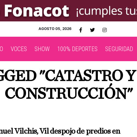
AGOSTO 05, 2026
O
VOCES
SHOW
100% DEPORTES
SEGURIDAD
GGED "CATASTRO Y
CONSTRUCCIÓN"
el Vilchis, Vil despojo de predios en