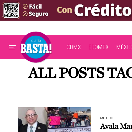
CDMX
EDOMEX
MÉXIC
ALL POSTS TA
MÉXICO
Avala Manu