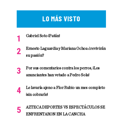
LO MÁS VISTO
Gabriel Soto ¡Patán!
Ernesto Laguardia y Mariana Ochoa ¿revivirán
su pasión?
Por sus comentarios contra los perros, ¡Los
anunciantes han vetado a Pedro Sola!
Le lavaría ajeno a Flor Rubio un mes completo
¡sin cobrarle!
AZTECA DEPORTES VS ESPECTÁCULOS SE
ENFRENTARON EN LA CANCHA