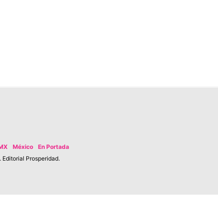
MX
México
En Portada
Editorial Prosperidad.