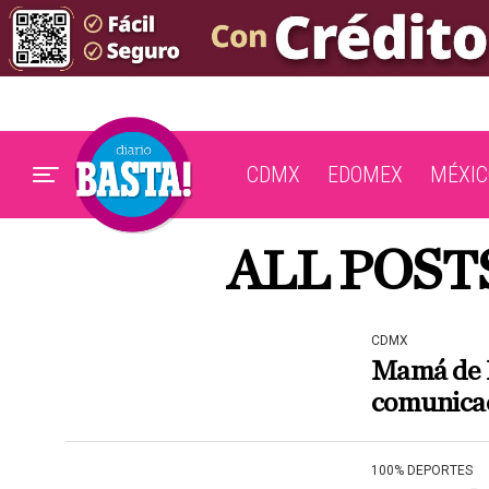
CDMX
EDOMEX
MÉXIC
ALL POST
CDMX
Mamá de N
comunica
100% DEPORTES