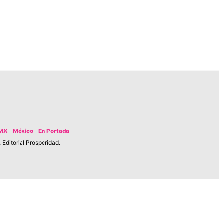
MX
México
En Portada
Editorial Prosperidad.