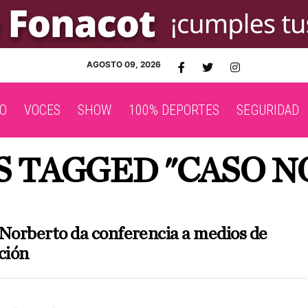
AGOSTO 09, 2026
O
VOCES
SHOW
100% DEPORTES
SEGURIDAD
S TAGGED "CASO 
orberto da conferencia a medios de
ción