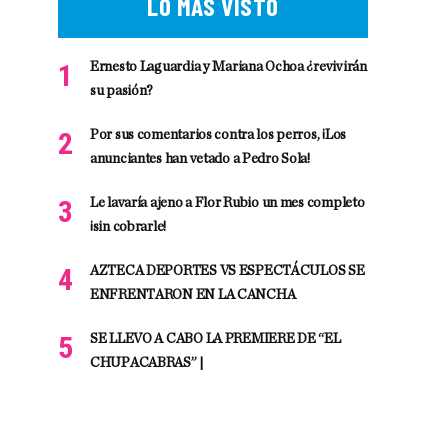
LO MÁS VISTO
Ernesto Laguardia y Mariana Ochoa ¿revivirán
su pasión?
Por sus comentarios contra los perros, ¡Los
anunciantes han vetado a Pedro Sola!
Le lavaría ajeno a Flor Rubio un mes completo
¡sin cobrarle!
AZTECA DEPORTES VS ESPECTÁCULOS SE
ENFRENTARON EN LA CANCHA
SE LLEVO A CABO LA PREMIERE DE “EL
CHUPACABRAS” |