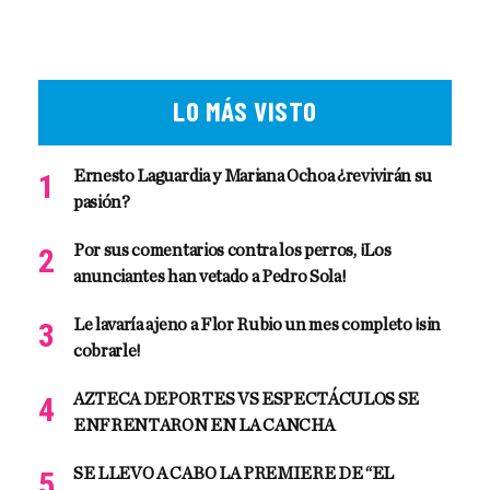
LO MÁS VISTO
Ernesto Laguardia y Mariana Ochoa ¿revivirán su
pasión?
Por sus comentarios contra los perros, ¡Los
anunciantes han vetado a Pedro Sola!
Le lavaría ajeno a Flor Rubio un mes completo ¡sin
cobrarle!
AZTECA DEPORTES VS ESPECTÁCULOS SE
ENFRENTARON EN LA CANCHA
SE LLEVO A CABO LA PREMIERE DE “EL