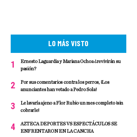
LO MÁS VISTO
Ernesto Laguardia y Mariana Ochoa ¿revivirán su
pasión?
Por sus comentarios contra los perros, ¡Los
anunciantes han vetado a Pedro Sola!
Le lavaría ajeno a Flor Rubio un mes completo ¡sin
cobrarle!
AZTECA DEPORTES VS ESPECTÁCULOS SE
ENFRENTARON EN LA CANCHA