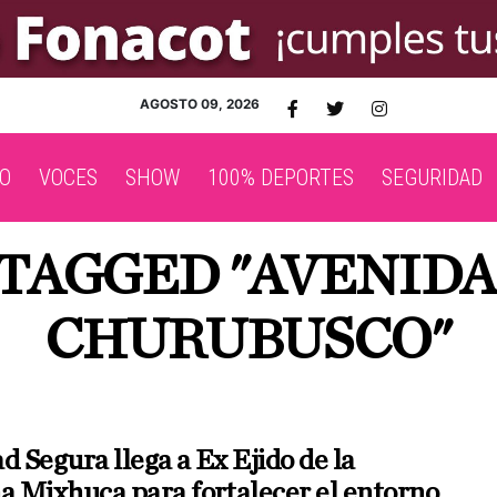
AGOSTO 09, 2026
O
VOCES
SHOW
100% DEPORTES
SEGURIDAD
 TAGGED "AVENIDA
CHURUBUSCO"
 Segura llega a Ex Ejido de la
 Mixhuca para fortalecer el entorno