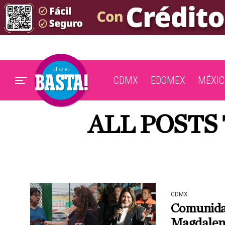
CDMX
EDOMEX
MÉXIC
ALL POSTS
CDMX
Comunidad
Magdalena