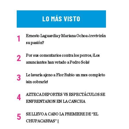
LO MÁS VISTO
Ernesto Laguardia y Mariana Ochoa ¿revivirán
su pasión?
Por sus comentarios contra los perros, ¡Los
anunciantes han vetado a Pedro Sola!
Le lavaría ajeno a Flor Rubio un mes completo
¡sin cobrarle!
AZTECA DEPORTES VS ESPECTÁCULOS SE
ENFRENTARON EN LA CANCHA
SE LLEVO A CABO LA PREMIERE DE “EL
CHUPACABRAS” |