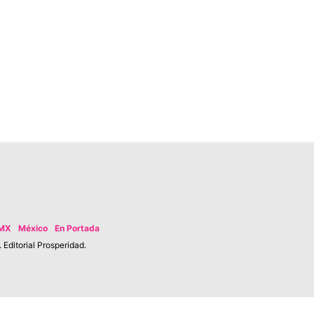
MX
México
En Portada
Editorial Prosperidad.