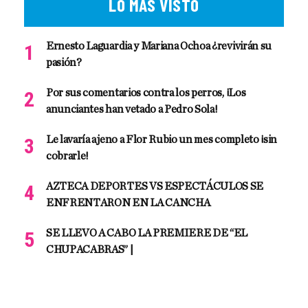
LO MÁS VISTO
Ernesto Laguardia y Mariana Ochoa ¿revivirán su
pasión?
Por sus comentarios contra los perros, ¡Los
anunciantes han vetado a Pedro Sola!
Le lavaría ajeno a Flor Rubio un mes completo ¡sin
cobrarle!
AZTECA DEPORTES VS ESPECTÁCULOS SE
ENFRENTARON EN LA CANCHA
SE LLEVO A CABO LA PREMIERE DE “EL
CHUPACABRAS” |