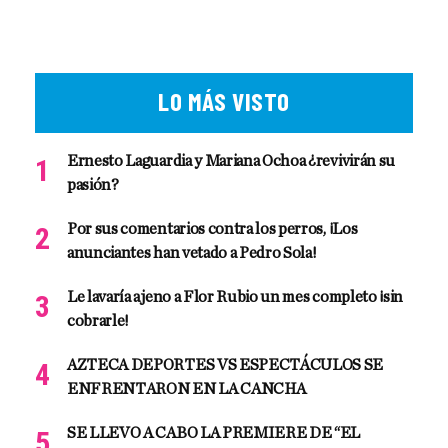
LO MÁS VISTO
Ernesto Laguardia y Mariana Ochoa ¿revivirán su
pasión?
Por sus comentarios contra los perros, ¡Los
anunciantes han vetado a Pedro Sola!
Le lavaría ajeno a Flor Rubio un mes completo ¡sin
cobrarle!
AZTECA DEPORTES VS ESPECTÁCULOS SE
ENFRENTARON EN LA CANCHA
SE LLEVO A CABO LA PREMIERE DE “EL