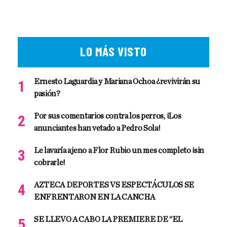
LO MÁS VISTO
Ernesto Laguardia y Mariana Ochoa ¿revivirán su
pasión?
Por sus comentarios contra los perros, ¡Los
anunciantes han vetado a Pedro Sola!
Le lavaría ajeno a Flor Rubio un mes completo ¡sin
cobrarle!
AZTECA DEPORTES VS ESPECTÁCULOS SE
ENFRENTARON EN LA CANCHA
SE LLEVO A CABO LA PREMIERE DE “EL