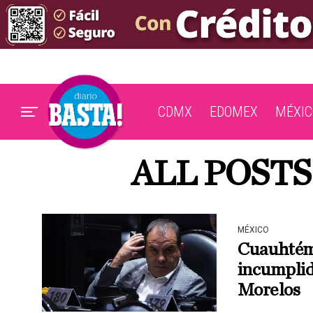
CDMX
EDOMEX
MÉXIC
ALL POSTS
MÉXICO
Cuauhtémo
incumplid
Morelos