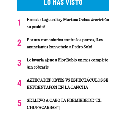
LO MÁS VISTO
Ernesto Laguardia y Mariana Ochoa ¿revivirán
su pasión?
Por sus comentarios contra los perros, ¡Los
anunciantes han vetado a Pedro Sola!
Le lavaría ajeno a Flor Rubio un mes completo
¡sin cobrarle!
AZTECA DEPORTES VS ESPECTÁCULOS SE
ENFRENTARON EN LA CANCHA
SE LLEVO A CABO LA PREMIERE DE “EL
CHUPACABRAS” |