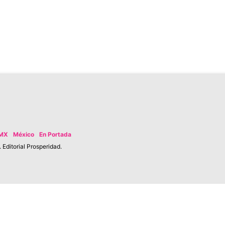
MX
México
En Portada
Editorial Prosperidad.