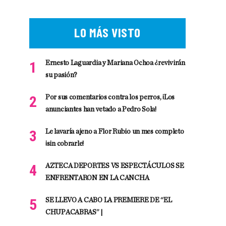
LO MÁS VISTO
Ernesto Laguardia y Mariana Ochoa ¿revivirán
su pasión?
Por sus comentarios contra los perros, ¡Los
anunciantes han vetado a Pedro Sola!
Le lavaría ajeno a Flor Rubio un mes completo
¡sin cobrarle!
AZTECA DEPORTES VS ESPECTÁCULOS SE
ENFRENTARON EN LA CANCHA
SE LLEVO A CABO LA PREMIERE DE “EL
CHUPACABRAS” |