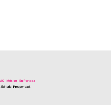
MX
México
En Portada
Editorial Prosperidad.