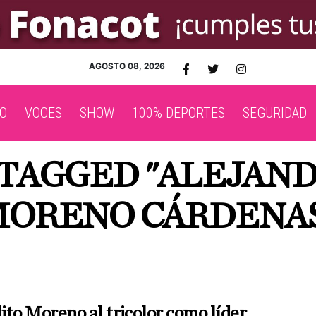
AGOSTO 08, 2026
O
VOCES
SHOW
100% DEPORTES
SEGURIDAD
 TAGGED "ALEJAND
ORENO CÁRDENA
ito Moreno al tricolor como líder