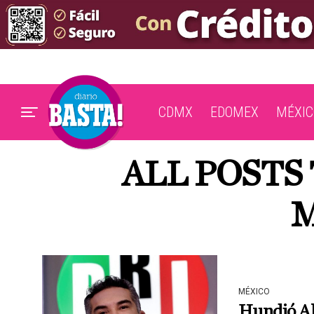
CDMX
EDOMEX
MÉXIC
ALL POSTS
M
MÉXICO
Hundió Al