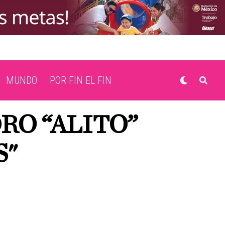
MUNDO
POR FIN EL FIN
RO “ALITO”
S"