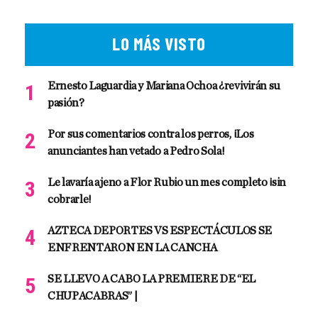
LO MÁS VISTO
Ernesto Laguardia y Mariana Ochoa ¿revivirán su
pasión?
Por sus comentarios contra los perros, ¡Los
anunciantes han vetado a Pedro Sola!
Le lavaría ajeno a Flor Rubio un mes completo ¡sin
cobrarle!
AZTECA DEPORTES VS ESPECTÁCULOS SE
ENFRENTARON EN LA CANCHA
SE LLEVO A CABO LA PREMIERE DE “EL
CHUPACABRAS” |