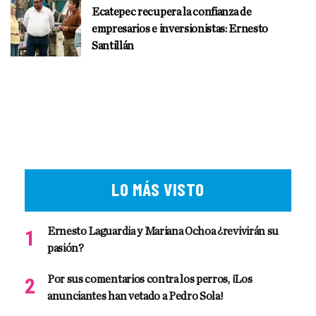
Ecatepec recupera la confianza de
empresarios e inversionistas: Ernesto
Santillán
LO MÁS VISTO
Ernesto Laguardia y Mariana Ochoa ¿revivirán su
pasión?
Por sus comentarios contra los perros, ¡Los
anunciantes han vetado a Pedro Sola!