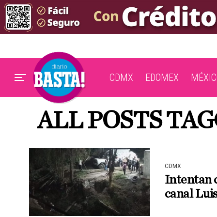
CDMX
EDOMEX
MÉXIC
ALL POSTS TAG
CDMX
Intentan 
canal Lui