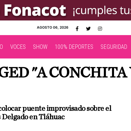
AGOSTO 06, 2026
O
VOCES
SHOW
100% DEPORTES
SEGURIDAD
GED "A CONCHITA
colocar puente improvisado sobre el
s Delgado en Tláhuac