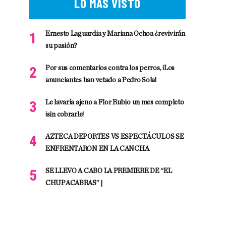
LO MÁS VISTO
Ernesto Laguardia y Mariana Ochoa ¿revivirán
su pasión?
Por sus comentarios contra los perros, ¡Los
anunciantes han vetado a Pedro Sola!
Le lavaría ajeno a Flor Rubio un mes completo
¡sin cobrarle!
AZTECA DEPORTES VS ESPECTÁCULOS SE
ENFRENTARON EN LA CANCHA
SE LLEVO A CABO LA PREMIERE DE “EL
CHUPACABRAS” |