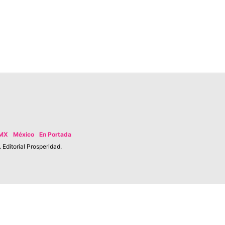
MX
México
En Portada
Editorial Prosperidad.