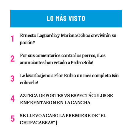
LO MÁS VISTO
Ernesto Laguardia y Mariana Ochoa ¿revivirán su
pasión?
Por sus comentarios contra los perros, ¡Los
anunciantes han vetado a Pedro Sola!
Le lavaría ajeno a Flor Rubio un mes completo ¡sin
cobrarle!
AZTECA DEPORTES VS ESPECTÁCULOS SE
ENFRENTARON EN LA CANCHA
SE LLEVO A CABO LA PREMIERE DE “EL
CHUPACABRAS” |