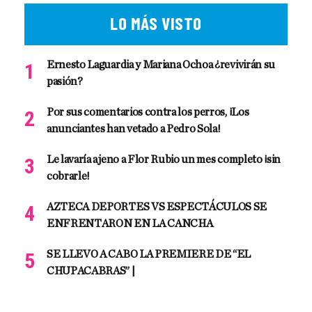
LO MÁS VISTO
Ernesto Laguardia y Mariana Ochoa ¿revivirán su
pasión?
Por sus comentarios contra los perros, ¡Los
anunciantes han vetado a Pedro Sola!
Le lavaría ajeno a Flor Rubio un mes completo ¡sin
cobrarle!
AZTECA DEPORTES VS ESPECTÁCULOS SE
ENFRENTARON EN LA CANCHA
SE LLEVO A CABO LA PREMIERE DE “EL
CHUPACABRAS” |