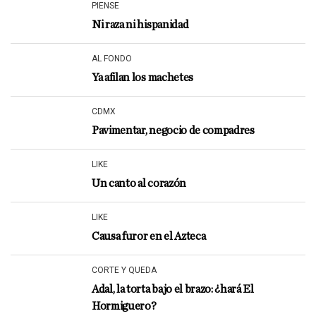
PIENSE
Ni raza ni hispanidad
AL FONDO
Ya afilan los machetes
CDMX
Pavimentar, negocio de compadres
LIKE
Un canto al corazón
LIKE
Causa furor en el Azteca
CORTE Y QUEDA
Adal, la torta bajo el brazo: ¿hará El
Hormiguero?