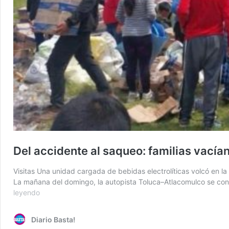
Del accidente al saqueo: familias vacía
Visitas Una unidad cargada de bebidas electrolíticas volcó en
La mañana del domingo, la autopista Toluca–Atlacomulco se convi
Del
leyendo
accidente
al
Diario Basta!
saqueo: