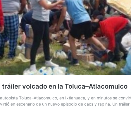
n tráiler volcado en la Toluca–Atlacomulco
 la autopista Toluca–Atlacomulco, en Ixtlahuaca, y en minutos se c
rtió en escenario de un nuevo episodio de caos y rapiña. Un tráiler