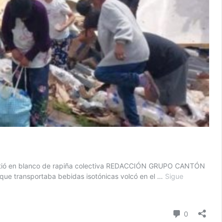
onvirtió en blanco de rapiña colectiva REDACCIÓN GRUPO CANTÓN
 que transportaba bebidas isotónicas volcó en el …
Sigue
Comentari
0