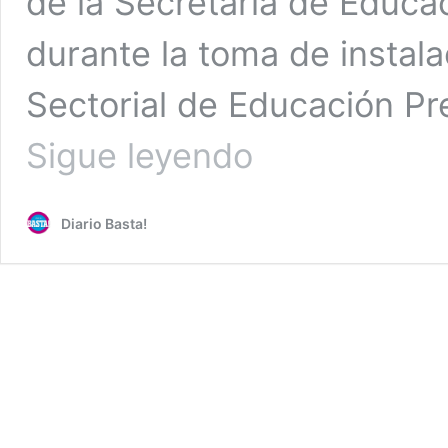
de la Secretaría de Educa
durante la toma de instal
Sectorial de Educación Pr
Piden
Sigue leyendo
empleados
de
la
Diario Basta!
SEP
castigo
a
maestros