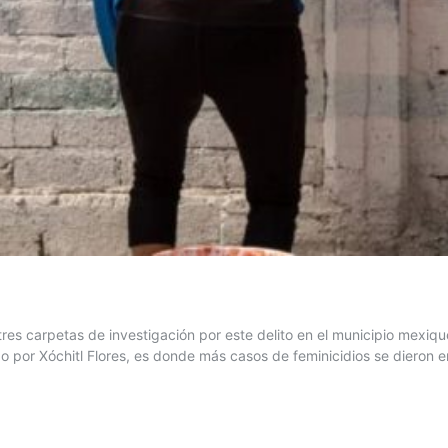
on tres carpetas de investigación por este delito en el municipio m
o por Xóchitl Flores, es donde más casos de feminicidios se dieron 