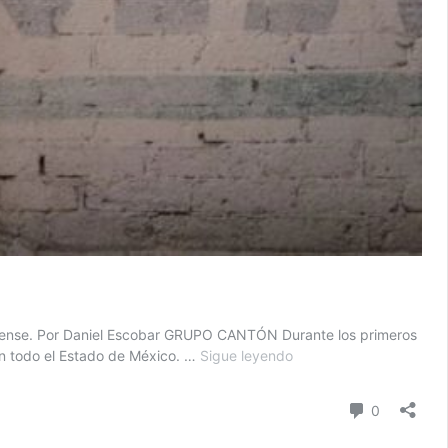
exiquense. Por Daniel Escobar GRUPO CANTÓN Durante los primeros
Xóchitl,
en todo el Estado de México. …
Sigue leyendo
omisa
a
Comentari
0
la
violencia