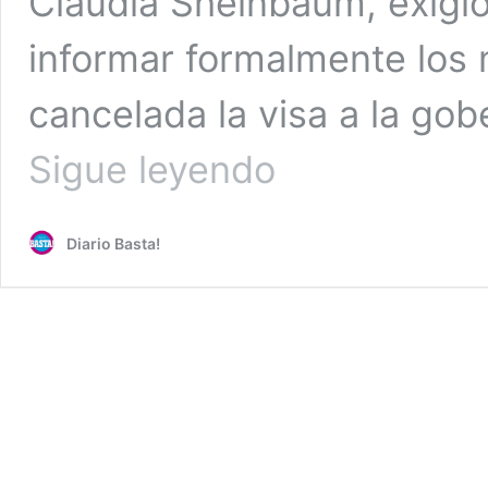
Claudia Sheinbaum, exigió
informar formalmente los 
cancelada la visa a la gob
Sheinbaum
Sigue leyendo
exige
a
EU
Diario Basta!
explicar
cancelación
de
visa
de
Marina
del
Pilar