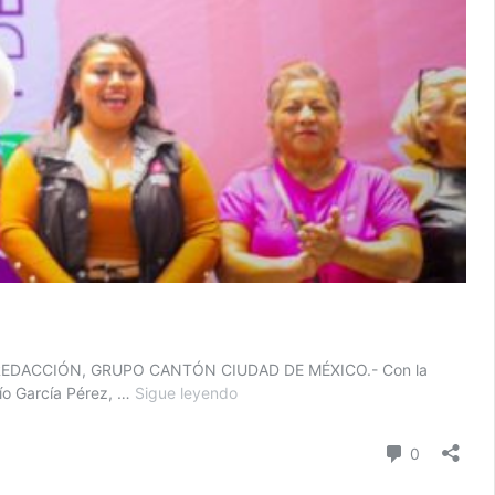
italina REDACCIÓN, GRUPO CANTÓN CIUDAD DE MÉXICO.- Con la
Janecarlo
cío García Pérez, …
Sigue leyendo
Lozano
y
Comentari
0
DIF
Nacional