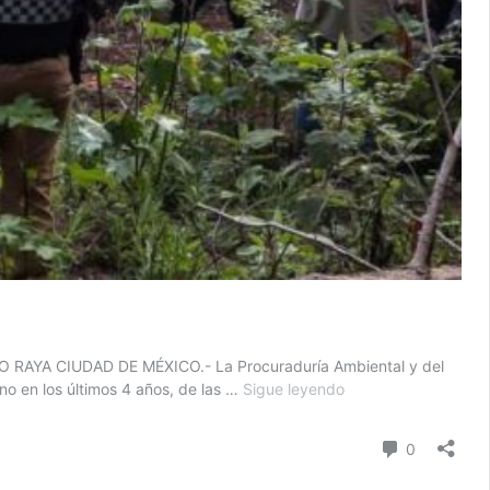
DIEGO RAYA CIUDAD DE MÉXICO.- La Procuraduría Ambiental y del
Las
no en los últimos 4 años, de las …
Sigue leyendo
alcaldías
con
Comentari
0
más
denuncias