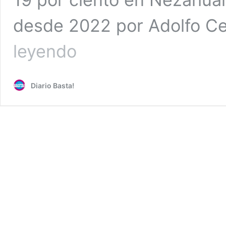
desde 2022 por Adolfo C
Municipio
leyendo
violentado
con
Adolfo
Diario Basta!
Cerqueda